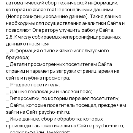
автоматический сбор технической информации,
которая не является Персональными данными
(Неперсонифицированные данные). Такие данные
необходимы для осуществления аналитики Сайта и
позволяют Оператору улучшить работу Сайта.
2.8. К числу собираемых неперсонифицированных
данных относятся:
⎯ Информация о типе и языке используемого
браузера;
⎯ Детали просмотренных посетителем Сайта
страниц и параметры загрузки страниц, время на
сайте и глубина просмотра;
⎯ IP-адрес посетителя;
⎯ Данные геолокации и часовой пояс;
⎯ Гиперссылки, по которым перешел посетитель;
⎯ Сайты, которые посетитель посещал, прежде чем
зайти на Сайт psycho-mir.ru;
⎯ Иные данные, сбор и обработка которых
происходит автоматически на Сайте psycho-mir.ru;
⎯ cookies-файлы, JavaScript;