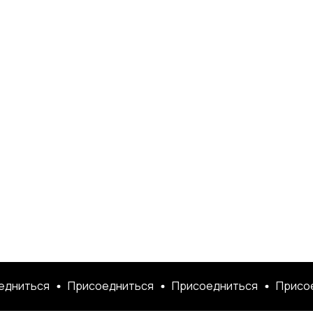
иться
Присоедниться
Присоедниться
Присоедни